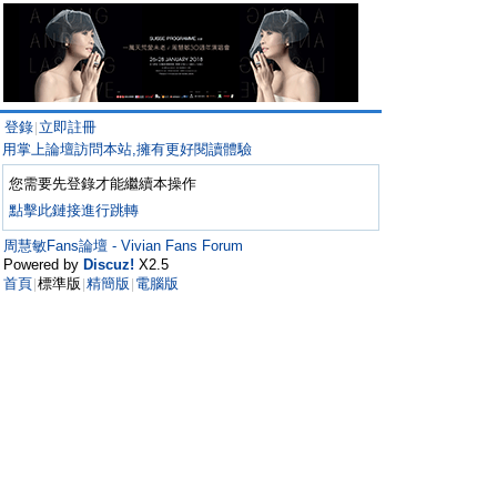
登錄
立即註冊
|
用掌上論壇訪問本站,擁有更好閱讀體驗
您需要先登錄才能繼續本操作
點擊此鏈接進行跳轉
周慧敏Fans論壇 - Vivian Fans Forum
Powered by
Discuz!
X2.5
首頁
標準版
精簡版
電腦版
|
|
|