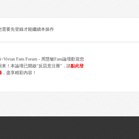
您需要先登錄才能繼續本操作
i~Vivian Fans Forum - 周慧敏Fans論壇歡迎您
回來！本論壇已開啟“反惡意注冊”，請
點此登
錄
，盡享精彩內容！