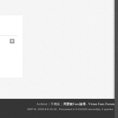
Archiver
|
手機版
|
周慧敏Fans論壇 - Vivian Fans Forum
GMT+8, 2026-8-9 20:18
, Processed in 0.010163 second(s), 4 queries .