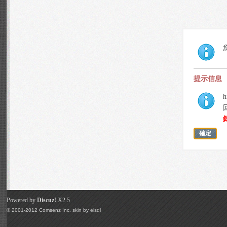
提示信息
h
確定
Powered by
Discuz!
X2.5
© 2001-2012
Comsenz Inc.
skin by
eisdl