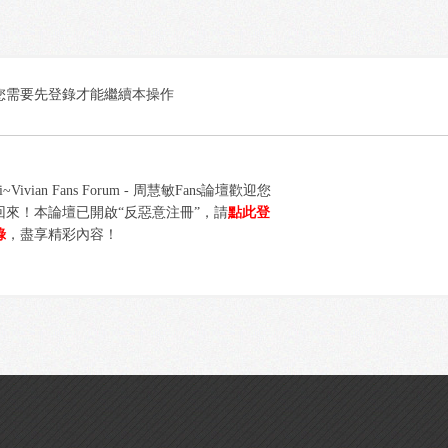
您需要先登錄才能繼續本操作
i~Vivian Fans Forum - 周慧敏Fans論壇歡迎您
回來！本論壇已開啟“反惡意注冊”，請
點此登
錄
，盡享精彩內容！