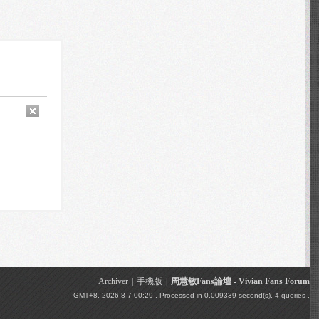
Archiver
|
手機版
|
周慧敏Fans論壇 - Vivian Fans Forum
GMT+8, 2026-8-7 00:29
, Processed in 0.009339 second(s), 4 queries .