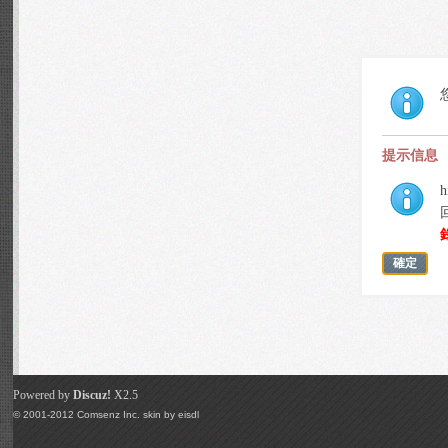
提示信息
h
確定
Powered by
Discuz!
X2.5
© 2001-2012
Comsenz Inc.
skin by
eisdl