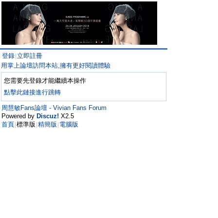
登錄
立即註冊
|
用掌上論壇訪問本站,擁有更好閱讀體驗
您需要先登錄才能繼續本操作
點擊此鏈接進行跳轉
周慧敏Fans論壇 - Vivian Fans Forum
Powered by
Discuz!
X2.5
首頁
標準版
精簡版
電腦版
|
|
|