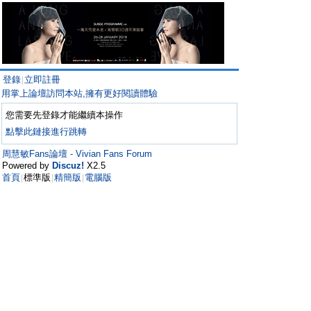
登錄
立即註冊
|
用掌上論壇訪問本站,擁有更好閱讀體驗
您需要先登錄才能繼續本操作
點擊此鏈接進行跳轉
周慧敏Fans論壇 - Vivian Fans Forum
Powered by
Discuz!
X2.5
首頁
標準版
精簡版
電腦版
|
|
|