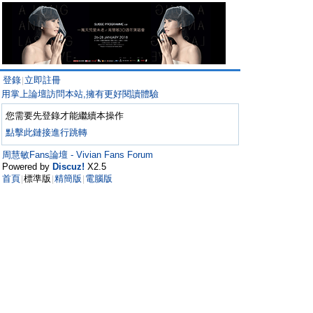
登錄
立即註冊
|
用掌上論壇訪問本站,擁有更好閱讀體驗
您需要先登錄才能繼續本操作
點擊此鏈接進行跳轉
周慧敏Fans論壇 - Vivian Fans Forum
Powered by
Discuz!
X2.5
首頁
標準版
精簡版
電腦版
|
|
|