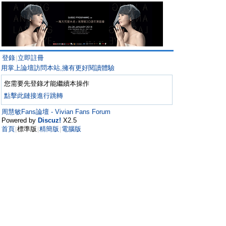
登錄
立即註冊
|
用掌上論壇訪問本站,擁有更好閱讀體驗
您需要先登錄才能繼續本操作
點擊此鏈接進行跳轉
周慧敏Fans論壇 - Vivian Fans Forum
Powered by
Discuz!
X2.5
首頁
標準版
精簡版
電腦版
|
|
|