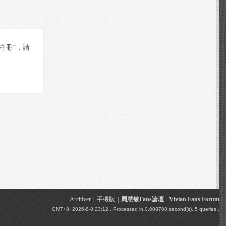
惡意注冊”，請
Archiver
|
手機版
|
周慧敏Fans論壇 - Vivian Fans Forum
GMT+8, 2026-8-8 23:12
, Processed in 0.008708 second(s), 5 queries .