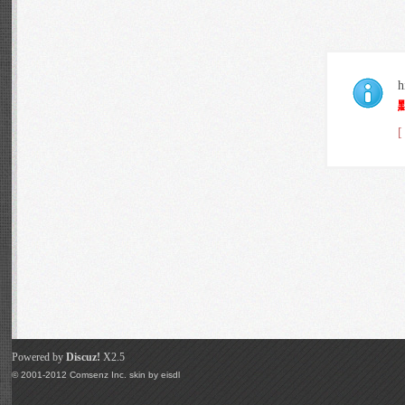
Powered by
Discuz!
X2.5
© 2001-2012
Comsenz Inc.
skin by
eisdl