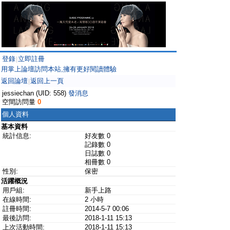
登錄
立即註冊
|
用掌上論壇訪問本站,擁有更好閱讀體驗
返回論壇
返回上一頁
|
jessiechan (UID: 558)
發消息
空間訪問量
0
個人資料
基本資料
統計信息:
好友數 0
記錄數 0
日誌數 0
相冊數 0
性別:
保密
活躍概況
用戶組:
新手上路
在線時間:
2 小時
註冊時間:
2014-5-7 00:06
最後訪問:
2018-1-11 15:13
上次活動時間:
2018-1-11 15:13