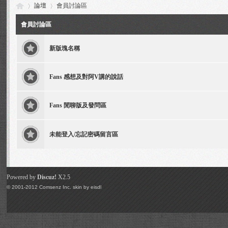
論壇
會員討論區
會員討論區
新版塊名稱
Vi
»
›
Fans 感想及對阿V講的說話
Fans 閒聊版及發問區
未能登入/忘記密碼留言區
via
Powered by
Discuz!
X2.5
© 2001-2012
Comsenz Inc.
skin by
eisdl