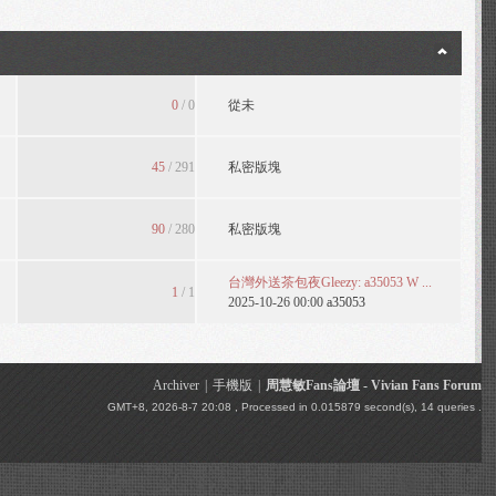
0
/ 0
從未
45
/ 291
私密版塊
90
/ 280
私密版塊
台灣外送茶包夜Gleezy: a35053 W ...
1
/ 1
2025-10-26 00:00
a35053
Archiver
|
手機版
|
周慧敏Fans論壇 - Vivian Fans Forum
GMT+8, 2026-8-7 20:08
, Processed in 0.015879 second(s), 14 queries .