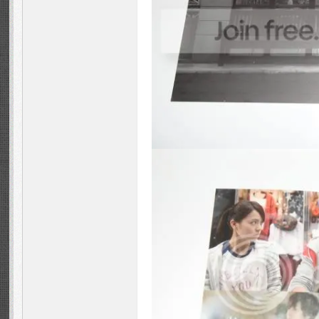
m -
周