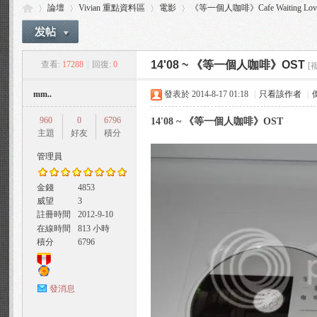
論壇
Vivian 重點資料區
電影
《等一個人咖啡》Cafe Waiting Lov
14'08 ~ 《等一個人咖啡》OST
查看:
17288
|
回復:
0
[
Vi
»
›
›
›
mm..
發表於 2014-8-17 01:18
|
只看該作者
|
960
0
6796
14'08 ~ 《等一個人咖啡》OST
主題
好友
積分
管理員
金錢
4853
威望
3
via
註冊時間
2012-9-10
在線時間
813 小時
積分
6796
發消息