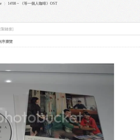
e
14'08 ~ 《等一個人咖啡》OST
複製鏈接]
›
倒序瀏覽