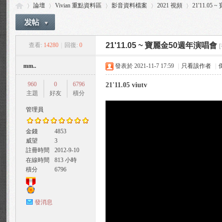
論壇
Vivian 重點資料區
影音資料檔案
2021 視頻
21'11.0
21'11.05 ~ 寶麗金50週年演唱會
查看:
14280
|
回復:
0
Vi
»
›
›
›
›
mm..
發表於 2021-11-7 17:59
|
只看該作者
|
960
0
6796
21'11.05 viutv
主題
好友
積分
管理員
金錢
4853
威望
3
via
註冊時間
2012-9-10
在線時間
813 小時
積分
6796
發消息