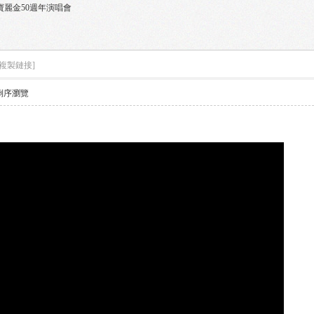
5 ~ 寶麗金50週年演唱會
[複製鏈接]
倒序瀏覽