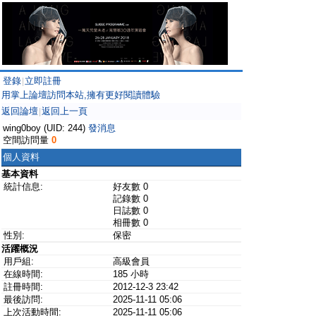
登錄
立即註冊
|
用掌上論壇訪問本站,擁有更好閱讀體驗
返回論壇
返回上一頁
|
wing0boy (UID: 244)
發消息
空間訪問量
0
個人資料
基本資料
統計信息:
好友數 0
記錄數 0
日誌數 0
相冊數 0
性別:
保密
活躍概況
用戶組:
高級會員
在線時間:
185 小時
註冊時間:
2012-12-3 23:42
最後訪問:
2025-11-11 05:06
上次活動時間:
2025-11-11 05:06