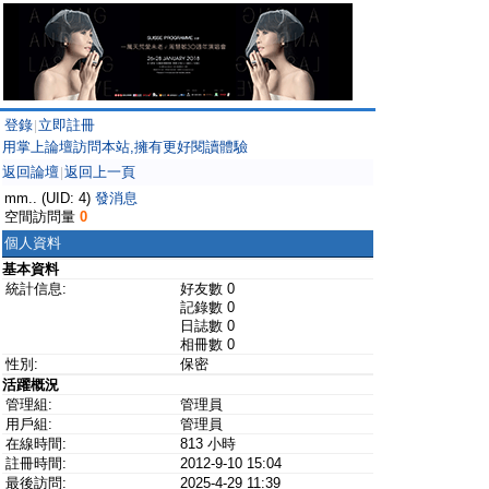
登錄
立即註冊
|
用掌上論壇訪問本站,擁有更好閱讀體驗
返回論壇
返回上一頁
|
mm.. (UID: 4)
發消息
空間訪問量
0
個人資料
基本資料
統計信息:
好友數 0
記錄數 0
日誌數 0
相冊數 0
性別:
保密
活躍概況
管理組:
管理員
用戶組:
管理員
在線時間:
813 小時
註冊時間:
2012-9-10 15:04
最後訪問:
2025-4-29 11:39