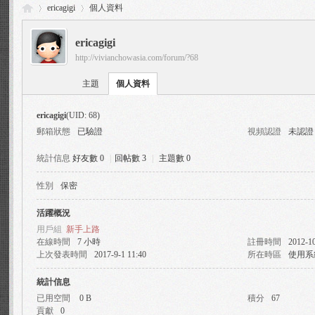
ericagigi
個人資料
ericagigi
http://vivianchowasia.com/forum/?68
Vi
›
›
主題
個人資料
ericagigi
(UID: 68)
郵箱狀態
已驗證
視頻認證
未認證
統計信息
好友數 0
|
回帖數 3
|
主題數 0
性別
保密
via
活躍概況
用戶組
新手上路
在線時間
7 小時
註冊時間
2012-10
上次發表時間
2017-9-1 11:40
所在時區
使用系
統計信息
已用空間
0 B
積分
67
貢獻
0