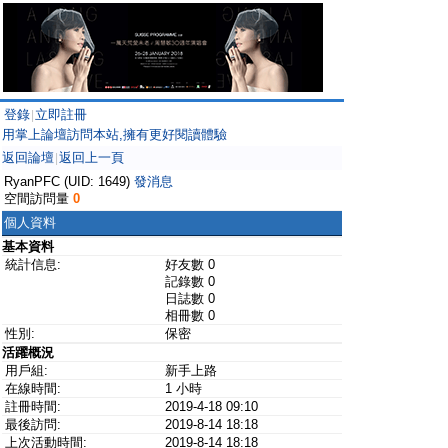
登錄
立即註冊
|
用掌上論壇訪問本站,擁有更好閱讀體驗
返回論壇
返回上一頁
|
RyanPFC (UID: 1649)
發消息
空間訪問量
0
個人資料
基本資料
統計信息:
好友數 0
記錄數 0
日誌數 0
相冊數 0
性別:
保密
活躍概況
用戶組:
新手上路
在線時間:
1 小時
註冊時間:
2019-4-18 09:10
最後訪問:
2019-8-14 18:18
上次活動時間:
2019-8-14 18:18