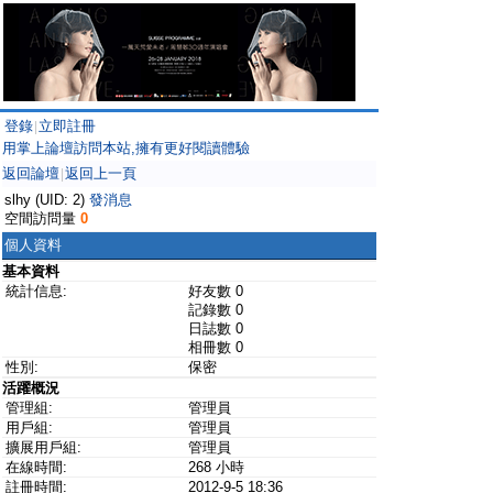
登錄
立即註冊
|
用掌上論壇訪問本站,擁有更好閱讀體驗
返回論壇
返回上一頁
|
slhy (UID: 2)
發消息
空間訪問量
0
個人資料
基本資料
統計信息:
好友數 0
記錄數 0
日誌數 0
相冊數 0
性別:
保密
活躍概況
管理組:
管理員
用戶組:
管理員
擴展用戶組:
管理員
在線時間:
268 小時
註冊時間:
2012-9-5 18:36