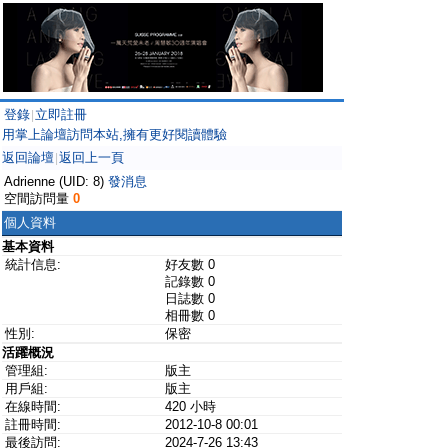
登錄
立即註冊
|
用掌上論壇訪問本站,擁有更好閱讀體驗
返回論壇
返回上一頁
|
Adrienne (UID: 8)
發消息
空間訪問量
0
個人資料
基本資料
統計信息:
好友數 0
記錄數 0
日誌數 0
相冊數 0
性別:
保密
活躍概況
管理組:
版主
用戶組:
版主
在線時間:
420 小時
註冊時間:
2012-10-8 00:01
最後訪問:
2024-7-26 13:43