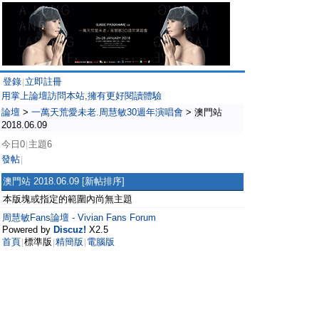
登錄
立即註冊
|
用掌上論壇訪問本站,擁有更好閱讀體驗
論壇
>
一萬天荒愛未老.周慧敏30週年演唱會
>
澳門站
2018.06.09
今日0
主題6
|
發帖
|
澳門站 2018.06.09
[新帖排序]
本版塊或指定的範圍內尚無主題
周慧敏Fans論壇 - Vivian Fans Forum
Powered by
Discuz!
X2.5
首頁
標準版
精簡版
電腦版
|
|
|