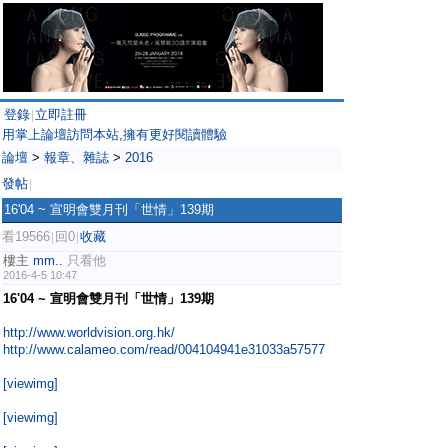
登錄
立即註冊
|
用掌上論壇訪問本站,擁有更好閱讀體驗
論壇
>
報章、雜誌
>
2016
發帖
|
16'04 ~ 宣明會雙月刊「世情」139期
看19566
回0
收藏
|
|
樓主
mm..
只看他
2016-4-5 10:47
16'04 ~ 宣明會雙月刊「世情」139期
http://www.worldvision.org.hk/
http://www.calameo.com/read/004104941e31033a57577
[viewimg]
[viewimg]