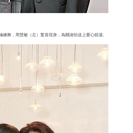
積極練舞，周慧敏（左）驚喜現身，為關淑怡送上愛心靚湯。