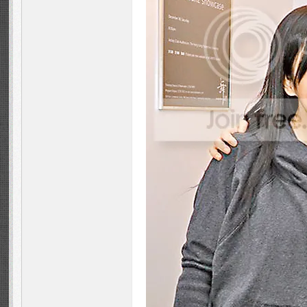
Fa
ns