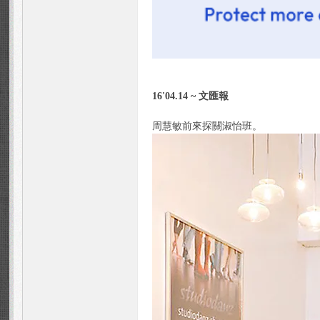
慧
16'04.14 ~ 文匯報
周慧敏前來探關淑怡班。
敏