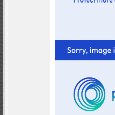
m -
周