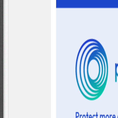
ns
Fo
ru