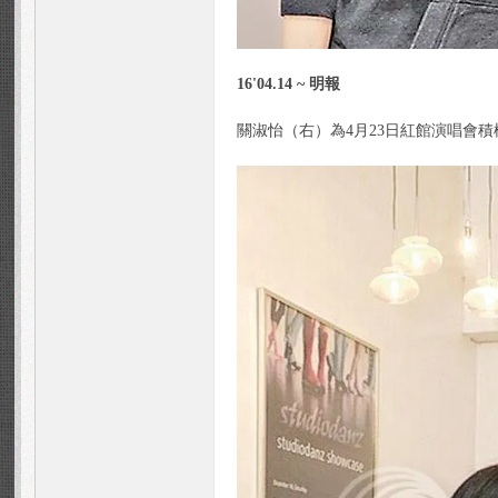
論
16'04.14 ~ 明報
關淑怡（右）為4月23日紅館演唱會
壇