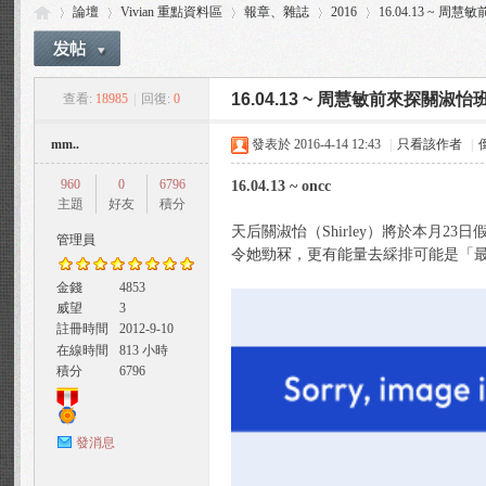
論壇
Vivian 重點資料區
報章、雜誌
2016
16.04.13 ~ 
16.04.13 ~ 周慧敏前來探關淑怡
查看:
18985
|
回復:
0
Vi
»
›
›
›
›
mm..
發表於 2016-4-14 12:43
|
只看該作者
|
960
0
6796
16.04.13 ~ oncc
主題
好友
積分
天后關淑怡（Shirley）將於本月23日假
管理員
令她勁冧，更有能量去綵排可能是「
金錢
4853
威望
3
via
註冊時間
2012-9-10
在線時間
813 小時
積分
6796
發消息