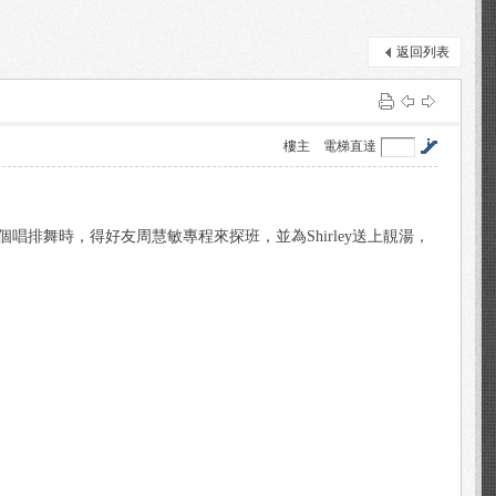
返回列表
樓主
電梯直達
》排舞，她為個唱排舞時，得好友周慧敏專程來探班，並為Shirley送上靚湯，