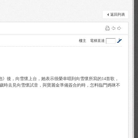
返回列表
樓主
電梯直達
愛他》後，向雪懷上台，她表示很榮幸唱到向雪懷所寫的14首歌，
、18歲時去見向雪懷試音，與寶麗金準備簽合約時，怎料臨門媽咪不