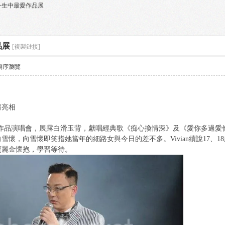
向雪懷一生中最愛作品展
品展
[複製鏈接]
倒序瀏覽
肩亮相
相向雪懷作品演唱會，展露白滑玉背，獻唱經典歌《痴心換情深》及《愛你多過
向雪懷，向雪懷即笑指她當年的細路女與今日的差不多。Vivian續說17
寶麗金懷抱，學習等待。