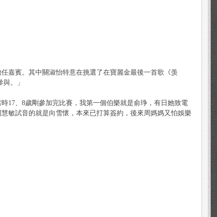
擔任嘉賓。其中關淑怡特意在挑選了在寶麗金最後一首歌《羡
參與。」
時17、8歲剛參加完比賽，我第一個伯樂就是俞琤，有日她致電
周慧敏試音的就是向雪懷，本來已打算簽約，後來周媽媽又怕娛樂