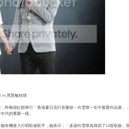
vs 周慧敏純情
，昨晚假紅館舉行「香港夏日流行音樂節－向雪懷一生中最愛作品展」，譚詠
金年代的重聚一樣。
令她有機會入行唱歌做歌手，她表示：「多謝向雪懷為我寫了14首歌曲，