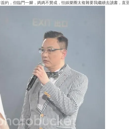
排簽約，但臨門一腳，媽媽不贊成，怕娛樂圈太複雜要我繼續去讀書，直至