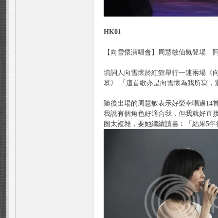
論
HK01
【向雪懷演唱會】周慧敏仙氣登場 
填詞人向雪懷於紅館舉行一連兩場《
慕》:「這首歌亦是向雪懷為我所寫
壇
隨後出場的周慧敏表示好榮幸唱過14
我說有個角色好適合我，但我就好直
圈太複雜，要她繼續讀書︰「結果5