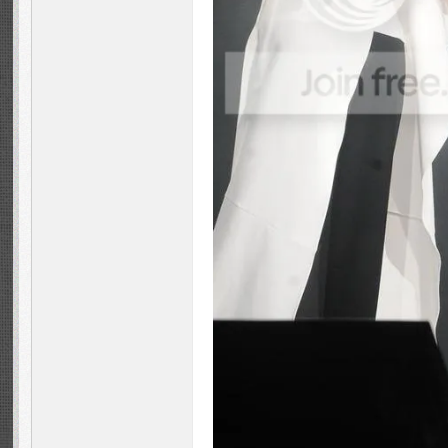
m -
周