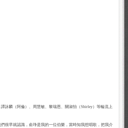
麟（阿倫）、周慧敏、黎瑞恩、關淑怡（Shirley）等輪流上
我們很早就認識，俞琤是我的一位伯樂，當時知我想唱歌，把我介