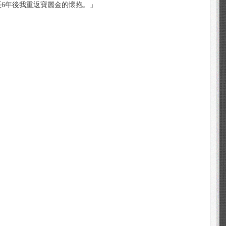
6年後我重返寶麗金的懷抱。」