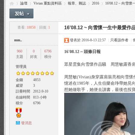
論壇
Vivian 重點資料區
報章、雜誌
2016
16'08.12 ~ 
16'08.12 ~ 向雪懷一生中最愛作
查看:
18858
|
回復:
1
Vi
»
›
›
›
›
mm..
發表於 2016-8-13 22:57
|
只看該作者
|
960
0
6796
16'08.12 ~ 頭條日報
主題
好友
積分
眾星雲集向雪懷作品騷 周慧敏露香
管理員
周慧敏(Vivian)身穿露肩裝亮
金錢
4853
憶述在1985年，人生伯樂俞琤帶她見
威望
3
via
想她做歌手，她便去讀書，最後也投
註冊時間
2012-9-10
在線時間
813 小時
積分
6796
發消息