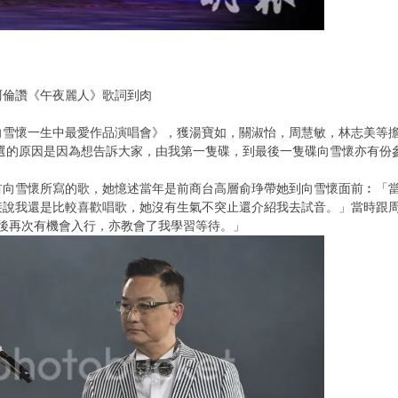
阿倫讚《午夜麗人》歌詞到肉
向雪懷一生中最愛作品演唱會》，獲湯寶如，關淑怡，周慧敏，林志美等
，選的原因是因為想告訴大家，由我第一隻碟，到最後一隻碟向雪懷亦有份
首向雪懷所寫的歌，她憶述當年是前商台高層俞琤帶她到向雪懷面前︰「當
接說我還是比較喜歡唱歌，她沒有生氣不突止還介紹我去試音。」當時跟
年後再次有機會入行，亦教會了我學習等待。」