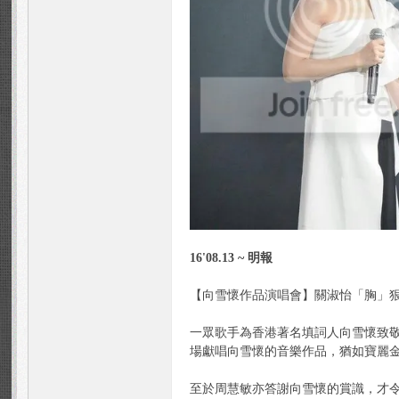
n
Fa
16'08.13 ~ 明報
【向雪懷作品演唱會】關淑怡「胸」狠 
一眾歌手為香港著名填詞人向雪懷致敬
場獻唱向雪懷的音樂作品，猶如寶麗
至於周慧敏亦答謝向雪懷的賞識，才