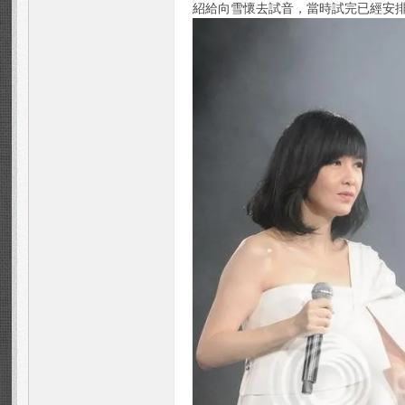
ns
紹給向雪懷去試音，當時試完已經安
Fo
ru