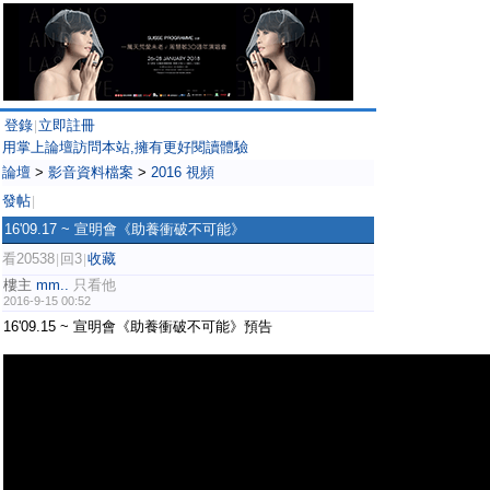
登錄
立即註冊
|
用掌上論壇訪問本站,擁有更好閱讀體驗
論壇
>
影音資料檔案
>
2016 視頻
發帖
|
16'09.17 ~ 宣明會《助養衝破不可能》
看20538
回3
收藏
|
|
樓主
mm..
只看他
2016-9-15 00:52
16'09.15 ~ 宣明會《助養衝破不可能》預告