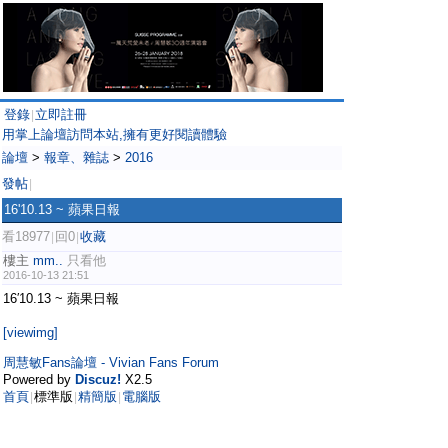
登錄
立即註冊
|
用掌上論壇訪問本站,擁有更好閱讀體驗
論壇
>
報章、雜誌
>
2016
發帖
|
16'10.13 ~ 蘋果日報
看18977
回0
收藏
|
|
樓主
mm..
只看他
2016-10-13 21:51
16′10.13 ~ 蘋果日報
[viewimg]
周慧敏Fans論壇 - Vivian Fans Forum
Powered by
Discuz!
X2.5
首頁
標準版
精簡版
電腦版
|
|
|