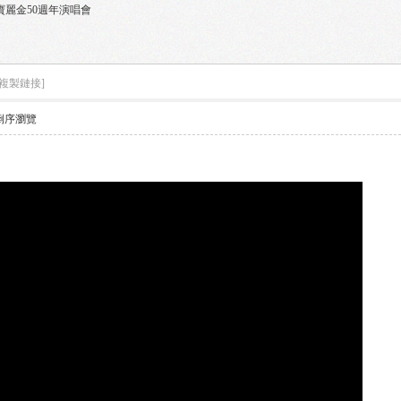
5 ~ 寶麗金50週年演唱會
[複製鏈接]
倒序瀏覽