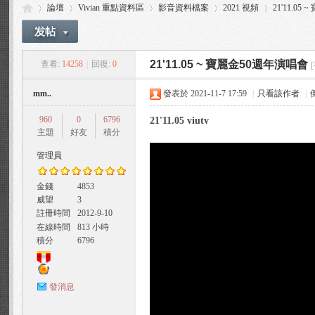
論壇
Vivian 重點資料區
影音資料檔案
2021 視頻
21'11.0
21'11.05 ~ 寶麗金50週年演唱會
查看:
14258
|
回復:
0
Vi
»
›
›
›
›
mm..
發表於 2021-11-7 17:59
|
只看該作者
|
960
0
6796
21'11.05 viutv
主題
好友
積分
管理員
金錢
4853
威望
3
via
註冊時間
2012-9-10
在線時間
813 小時
積分
6796
發消息