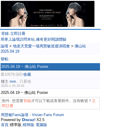
登錄
立即註冊
|
用掌上論壇訪問本站,擁有更好閱讀體驗
論壇
>
地老天荒愛一場周慧敏巡迴演唱會
>
佛山站
2025.04.19
發帖
|
2025.04.19 ~ 佛山站 Poster
看10579
回0
收藏
|
|
樓主
mm..
只看他
2025-1-20 15:43
2025.04.19 ~ 佛山站 Poster
附件:
您需要
登錄
才可以下載或查看附件。沒有帳號？
立
即註冊
周慧敏Fans論壇 - Vivian Fans Forum
Powered by
Discuz!
X2.5
首頁
標準版
精簡版
電腦版
|
|
|