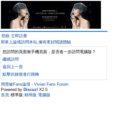
登錄
立即註冊
|
用掌上論壇訪問本站,擁有更好閱讀體驗
您訪問的頁面無手機頁面，是否進一步訪問電腦版？
繼續訪問
返回上一頁
點擊此鏈接進行跳轉
周慧敏Fans論壇 - Vivian Fans Forum
Powered by
Discuz!
X2.5
首頁
標準版
精簡版
電腦版
|
|
|