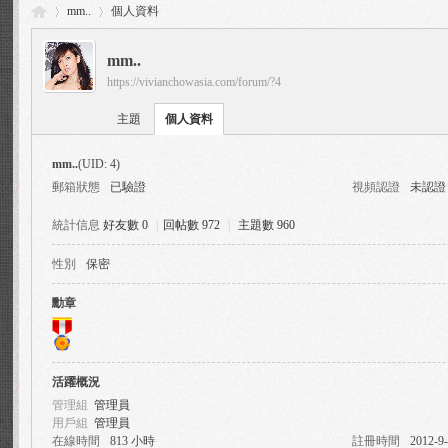
mm..
個人資料
mm..
https://vivianchowasia.com/forum/?4
Vi
›
›
主題
個人資料
mm..
(UID: 4)
郵箱狀態
已驗證
視頻認證
未認證
統計信息
好友數 0
|
回帖數 972
|
主題數 960
性別
保密
via
勳章
活躍概況
管理組
管理員
用戶組
管理員
在線時間
813 小時
註冊時間
2012-9-