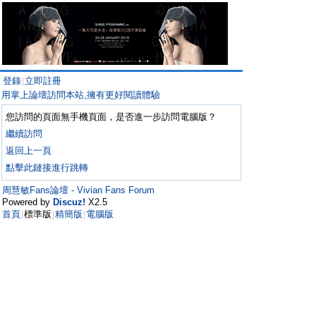
登錄
立即註冊
|
用掌上論壇訪問本站,擁有更好閱讀體驗
您訪問的頁面無手機頁面，是否進一步訪問電腦版？
繼續訪問
返回上一頁
點擊此鏈接進行跳轉
周慧敏Fans論壇 - Vivian Fans Forum
Powered by
Discuz!
X2.5
首頁
標準版
精簡版
電腦版
|
|
|