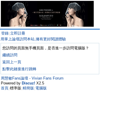
登錄
立即註冊
|
用掌上論壇訪問本站,擁有更好閱讀體驗
您訪問的頁面無手機頁面，是否進一步訪問電腦版？
繼續訪問
返回上一頁
點擊此鏈接進行跳轉
周慧敏Fans論壇 - Vivian Fans Forum
Powered by
Discuz!
X2.5
首頁
標準版
精簡版
電腦版
|
|
|