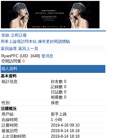
登錄
立即註冊
|
用掌上論壇訪問本站,擁有更好閱讀體驗
返回論壇
返回上一頁
|
RyanPFC (UID: 1649)
發消息
空間訪問量
0
個人資料
基本資料
統計信息:
好友數 0
記錄數 0
日誌數 0
相冊數 0
性別:
保密
活躍概況
用戶組:
新手上路
在線時間:
1 小時
註冊時間:
2019-4-18 09:10
最後訪問:
2019-8-14 18:18
上次活動時間:
2019-8-14 18:18