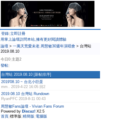
登錄
立即註冊
|
用掌上論壇訪問本站,擁有更好閱讀體驗
論壇
>
一萬天荒愛未老.周慧敏30週年演唱會
>
台灣站
2019.08.10
今日0
主題2
|
發帖
|
台灣站 2019.08.10
[新帖排序]
2019'08.10 ~ 台北小巨蛋
mm..
2019-4-22 16:05 回2
2019.08.10 台灣站 Rundown
RyanPFC
2019-8-11 00:43
周慧敏Fans論壇 - Vivian Fans Forum
Powered by
Discuz!
X2.5
首頁
標準版
精簡版
電腦版
|
|
|