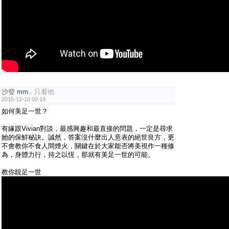
沙發
mm..
只看他
2015-12-10 00:14
如何美足一世？
有緣跟Vivian對談，最感興趣和最直接的問題，一定是尋求
她的保鮮秘訣。誠然，答案沒什麼出人意表的絕世良方，更
不會教你不食人間煙火，關鍵在於大家能否將美視作一種修
為，身體力行，持之以恆，那就有美足一世的可能。
教你靚足一世