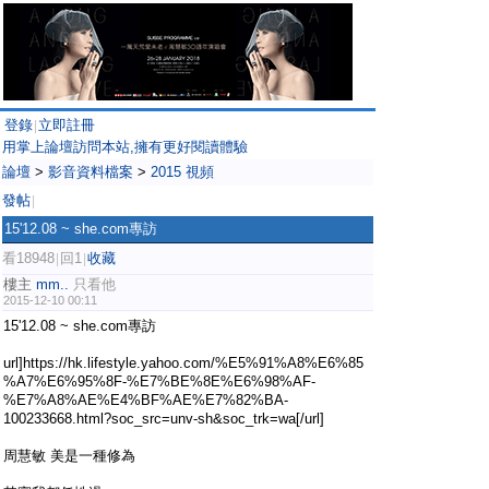
登錄
立即註冊
|
用掌上論壇訪問本站,擁有更好閱讀體驗
論壇
>
影音資料檔案
>
2015 視頻
發帖
|
15'12.08 ~ she.com專訪
看18948
回1
收藏
|
|
樓主
mm..
只看他
2015-12-10 00:11
15'12.08 ~ she.com專訪
url]https://hk.lifestyle.yahoo.com/%E5%91%A8%E6%85
%A7%E6%95%8F-%E7%BE%8E%E6%98%AF-
%E7%A8%AE%E4%BF%AE%E7%82%BA-
100233668.html?soc_src=unv-sh&soc_trk=wa[/url]
周慧敏 美是一種修為