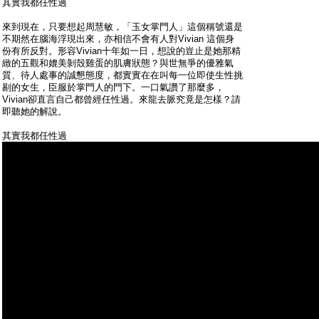
其實我都任性過
來到現在，只要想起周慧敏，「玉女掌門人」這個稱號還是
不期然在腦海浮現出來，亦相信不會有人對Vivian 這個身
份有所反對。形容Vivian十年如一日，想說的豈止是她那精
緻的五觀和媲美剝殼雞蛋的肌膚狀態？與世無爭的優雅氣
質、待人處事的誠懇態度，都實實在在叫每一位即使生性挑
剔的女生，臣服於掌門人的門下。一口氣讚了那麼多，
Vivian卻直言自己都曾經任性過。來龍去脈究竟是怎樣？請
即聽她的解說。
其實我都任性過