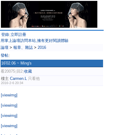
登錄
立即註冊
|
用掌上論壇訪問本站,擁有更好閱讀體驗
論壇
>
報章、雜誌
>
2016
發帖
|
16'02.06 ~ Ming's
看20075
回2
收藏
|
|
樓主
Carmen.L
只看他
2016-2-6 20:34
[viewimg]
[viewimg]
[viewimg]
[viewimg]