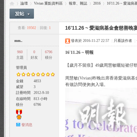
論壇
Vivian 重點資料區
報章、雜誌
2016
16'11.26 ~ 
16'11.26 ~ 愛滋病基金會慈善晚
查看:
19502
|
回復:
1
Vi
»
›
›
›
›
mm..
發表於 2016-11-27 22:57
|
只看該作者
|
960
0
6796
16'11.26 ~ 明報
主題
好友
積分
【歲月不留痕】49歲周慧敏曬短裙仔勁Y
管理員
周慧敏(Vivian)昨晚出席香港愛
金錢
4853
有做訪問便匆匆入場。
威望
3
via
註冊時間
2012-9-10
在線時間
813 小時
積分
6796
發消息