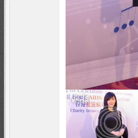
ns
Fo
ru