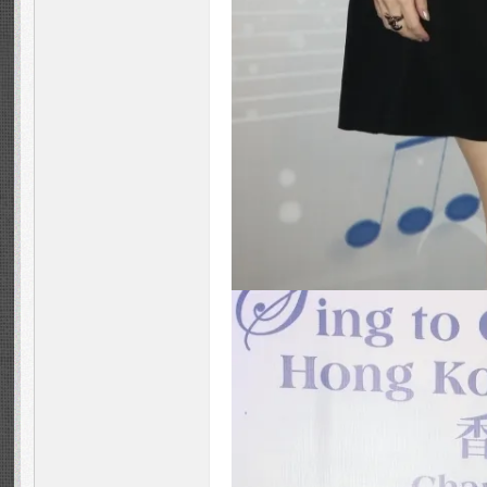
Fa
ns