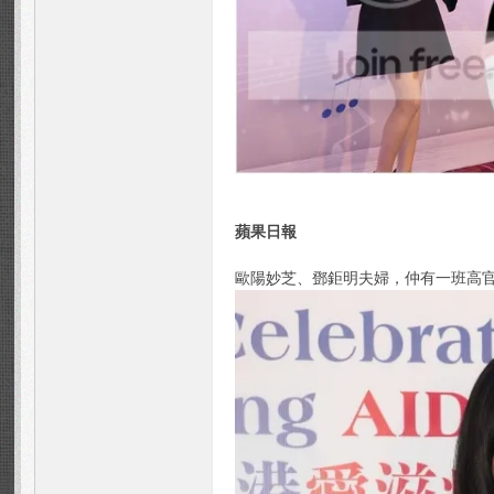
m -
蘋果日報
歐陽妙芝、鄧鉅明夫婦，仲有一班高
周