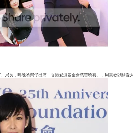
官、局長，噚晚喺灣仔出席「香港愛滋基金會慈善晚宴」，周慧敏以關愛