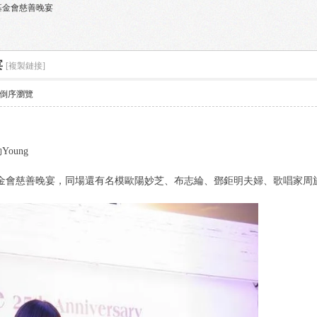
愛滋病基金會慈善晚宴
宴
[複製鏈接]
倒序瀏覽
oung
滋病基金會慈善晚宴，同場還有名模歐陽妙芝、布志綸、鄧鉅明夫婦、歌唱家周旋