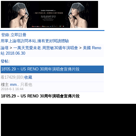
登錄
立即註冊
|
用掌上論壇訪問本站,擁有更好閱讀體驗
論壇
>
一萬天荒愛未老.周慧敏30週年演唱會
>
美國 Reno
站 2018.06.30
發帖
|
18'05.29 ~ US RENO 30周年演唱會宣傳片段
看17429
回0
收藏
|
|
樓主
mm..
只看他
2018-6-1 16:44
18'05.29 ~ US RENO 30周年演唱會宣傳片段