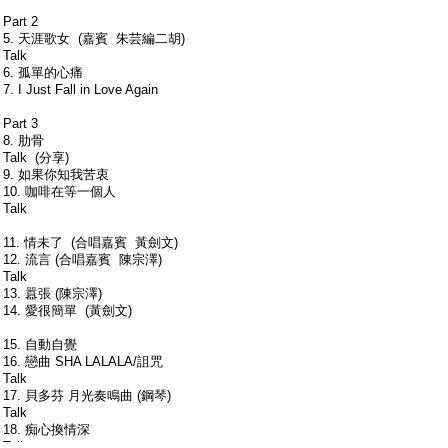
Part 2
5. 天涯歌女 (嘉賓 朱芸編二胡)
Talk
6. 孤單的心痛
7. I Just Fall in Love Again
Part 3
8. 肋骨
Talk (分享)
9. 如果你知我苦衷
10. 咖啡在等一個人
Talk
11. 情未了 (合唱嘉賓 黃劍文)
12. 流言 (合唱嘉賓 陳宗澤)
Talk
13. 囂張 (陳宗澤)
14. 愛很簡單 (黃劍文)
15. 自動自覺
16. 戀曲 SHA LALALA/詛咒
Talk
17. 貝多芬 月光奏鳴曲 (鋼琴)
Talk
18. 痴心換情深
Talk