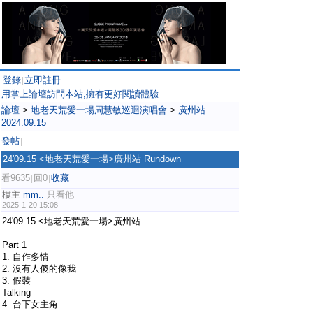
登錄
立即註冊
|
用掌上論壇訪問本站,擁有更好閱讀體驗
論壇
>
地老天荒愛一場周慧敏巡迴演唱會
>
廣州站
2024.09.15
發帖
|
24'09.15 <地老天荒愛一場>廣州站 Rundown
看9635
回0
收藏
|
|
樓主
mm..
只看他
2025-1-20 15:08
24'09.15 <地老天荒愛一場>廣州站
Part 1
1. 自作多情
2. 沒有人傻的像我
3. 假裝
Talking
4. 台下女主角